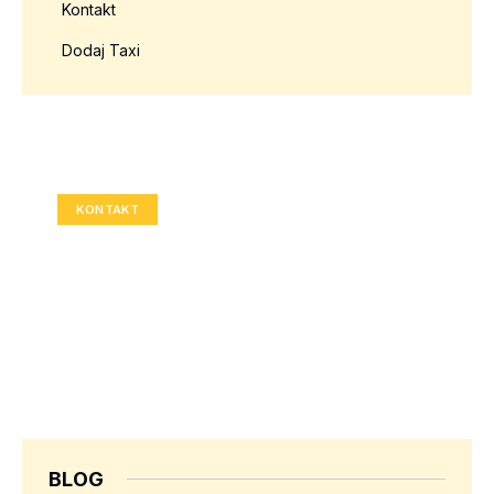
Kontakt
Dodaj Taxi
Twoja reklama tutaj?
Rozmiar: 336x280 px
KONTAKT
BLOG