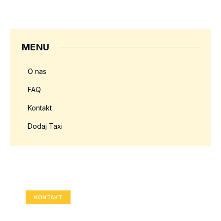
MENU
O nas
FAQ
Kontakt
Dodaj Taxi
Twoja reklama tutaj?
Rozmiar: 336x280 px
KONTAKT