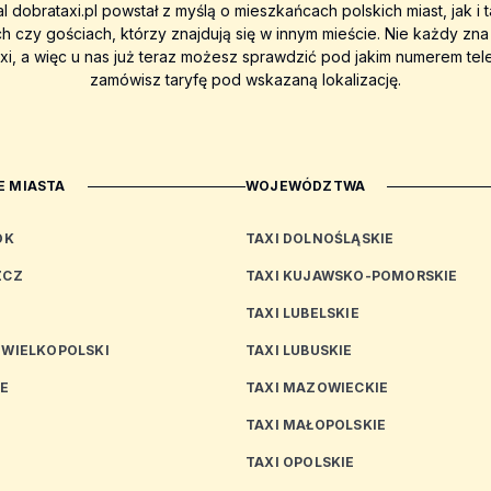
al dobrataxi.pl powstał z myślą o mieszkańcach polskich miast, jak i 
ch czy gościach, którzy znajdują się w innym mieście. Nie każdy zn
axi, a więc u nas już teraz możesz sprawdzić pod jakim numerem tel
zamówisz taryfę pod wskazaną lokalizację.
 MIASTA
WOJEWÓDZTWA
OK
TAXI DOLNOŚLĄSKIE
ZCZ
TAXI KUJAWSKO-POMORSKIE
TAXI LUBELSKIE
 WIELKOPOLSKI
TAXI LUBUSKIE
CE
TAXI MAZOWIECKIE
TAXI MAŁOPOLSKIE
TAXI OPOLSKIE