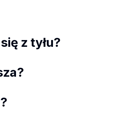
ię z tyłu?
ższa?
y?