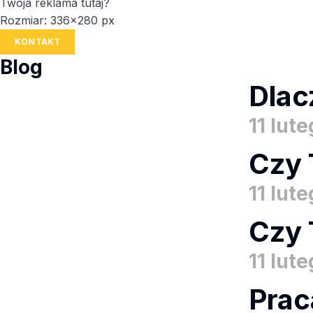
Twoja reklama tutaj?
Rozmiar: 336x280 px
KONTAKT
Blog
Dlac
11 lut
Czy 
11 lut
Czy 
11 lut
Prac