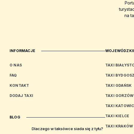
Port
turysta
na t
INFORMACJE
WOJEWÓDZKIE
O NAS
TAXI BIAŁYST
FAQ
TAXI BYDGOS
KONTAKT
TAXI GDAŃSK
DODAJ TAXI
TAXI GORZÓW
TAXI KATOWI
TAXI KIELCE
BLOG
TAXI KRAKÓW
Dlaczego w taksówce siada się z tyłu?