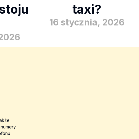
stoju
taxi?
16 stycznia, 2026
 2026
także
a numery
efonu