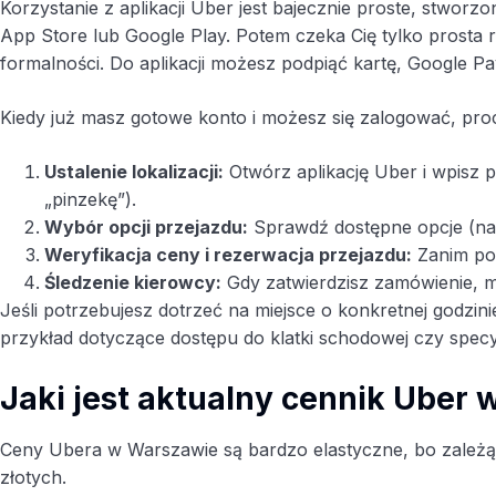
Korzystanie z aplikacji Uber jest bajecznie proste, stwor
App Store lub Google Play. Potem czeka Cię tylko prosta r
formalności. Do aplikacji możesz podpiąć kartę, Google Pa
Kiedy już masz gotowe konto i możesz się zalogować, pro
Ustalenie lokalizacji:
Otwórz aplikację Uber i wpisz p
„pinzekę”).
Wybór opcji przejazdu:
Sprawdź dostępne opcje (na p
Weryfikacja ceny i rezerwacja przejazdu:
Zanim pot
Śledzenie kierowcy:
Gdy zatwierdzisz zamówienie, mo
Jeśli potrzebujesz dotrzeć na miejsce o konkretnej godzi
przykład dotyczące dostępu do klatki schodowej czy spec
Jaki jest aktualny cennik Uber
Ceny Ubera w Warszawie są bardzo elastyczne, bo zależą o
złotych.