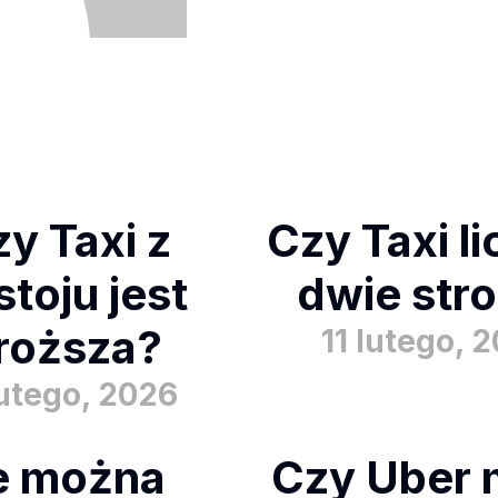
y Taxi z
Czy Taxi l
toju jest
dwie str
roższa?
11 lutego, 
lutego, 2026
le można
Czy Uber