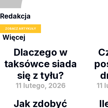
Redakcja
ZOBACZ ARTYKUŁY
Więcej
Dlaczego w
Cz
taksówce siada
pos
się z tyłu?
d
11 lutego, 2026
11 
Jak zdobyć
I