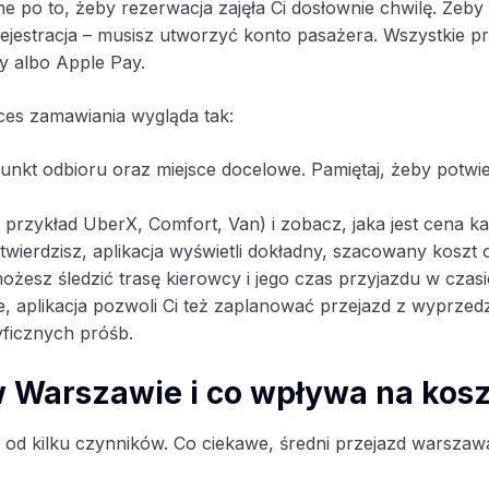
zone po to, żeby rezerwacja zajęła Ci dosłownie chwilę. Że
ejestracja – musisz utworzyć konto pasażera. Wszystkie pr
y albo Apple Pay.
ces zamawiania wygląda tak:
unkt odbioru oraz miejsce docelowe. Pamiętaj, żeby potwie
rzykład UberX, Comfort, Van) i zobacz, jaka jest cena każ
wierdzisz, aplikacja wyświetli dokładny, szacowany koszt or
żesz śledzić trasę kierowcy i jego czas przyjazdu w czas
nie, aplikacja pozwoli Ci też zaplanować przejazd z wyprz
yficznych próśb.
 w Warszawie i co wpływa na kos
d kilku czynników. Co ciekawe, średni przejazd warszawa, 