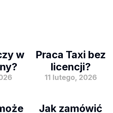
iczy w
Praca Taxi bez
ony?
licencji?
2026
11 lutego, 2026
 może
Jak zamówić