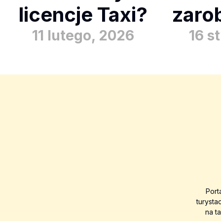
licencje Taxi?
zarob
11 lutego, 2026
16 s
Port
turysta
na t