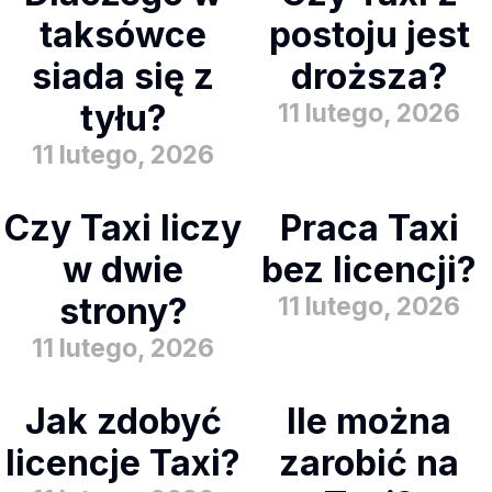
taksówce
postoju jest
siada się z
droższa?
tyłu?
11 lutego, 2026
11 lutego, 2026
Czy Taxi liczy
Praca Taxi
w dwie
bez licencji?
strony?
11 lutego, 2026
11 lutego, 2026
Jak zdobyć
Ile można
licencje Taxi?
zarobić na