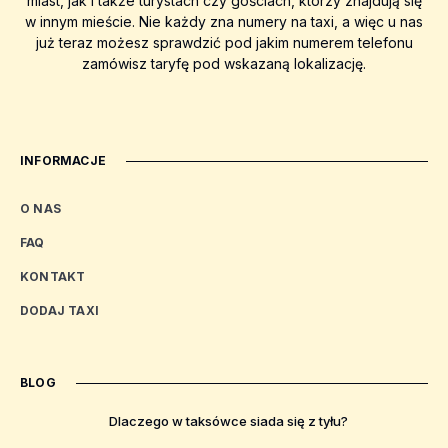
miast, jak i także turystach czy gościach, którzy znajdują się
w innym mieście. Nie każdy zna numery na taxi, a więc u nas
już teraz możesz sprawdzić pod jakim numerem telefonu
zamówisz taryfę pod wskazaną lokalizację.
INFORMACJE
O NAS
FAQ
KONTAKT
DODAJ TAXI
BLOG
Dlaczego w taksówce siada się z tyłu?